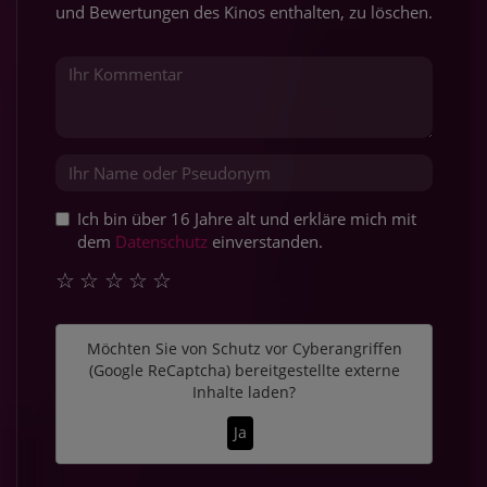
und Bewertungen des Kinos enthalten, zu löschen.
Ich bin über 16 Jahre alt und erkläre mich mit
dem
Datenschutz
einverstanden.
☆
☆
☆
☆
☆
Möchten Sie von
Schutz vor Cyberangriffen
(Google ReCaptcha)
bereitgestellte externe
Inhalte laden?
Ja