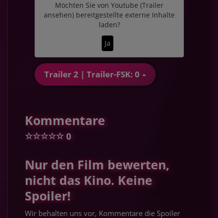
Möchten Sie von
Youtube (Trailer
ansehen)
bereitgestellte externe Inhalte
laden?
Ja
Trailer 2 | Trailer-FSK: 0
Kommentare
☆
☆
☆
☆
☆
0
Nur den Film bewerten,
nicht das Kino. Keine
Spoiler!
Wir behalten uns vor, Kommentare die Spoiler