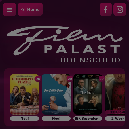
Home
2D
2D
2D
Neu!
Neu!
BiK Besonderes im Kino
2. Woche!