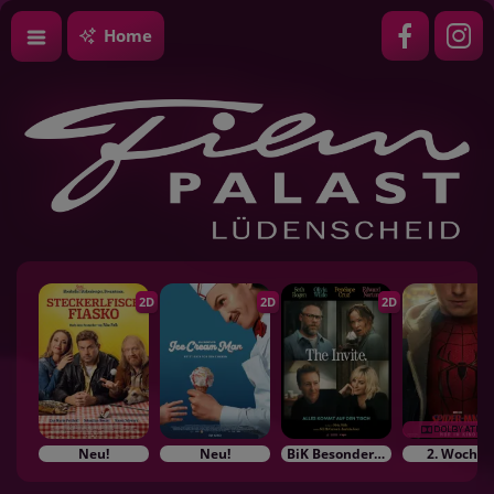
Home
2D
2D
2D
Neu!
Neu!
BiK Besonderes im Kino
2. Woche!