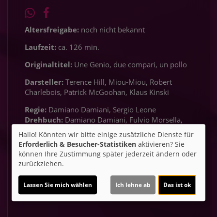
Altersfreigabe:
noch nicht bekannt
Laufzeit:
ca. 126 min.
Originaltitel:
Une Genio, due compari, un pollo
Darsteller:
Terence Hill, Miou-Miou, Robert
Charlebois, Patrick McGoohan, Klaus Kinski
Regie:
Damiano Damiani, Sergio Leone
Drehbuch:
Damiano Damiani, Fulvio Morsella,
Ernesto Gastaldi
Kamera:
Giuseppe Ruzzolini;
Hallo! Könnten wir bitte einige zusätzliche Dienste für
Musik:
Ennio Morricone
Schnitt:
Nino Baragli;
Erforderlich & Besucher-Statistiken
aktivieren? Sie
Genre:
Komödie, Western
Land:
Frankreich,
können Ihre Zustimmung später jederzeit ändern oder
Deutschland, Italien 1975
Verleih:
Croco Film
zurückziehen.
Inhalte zum Teil von
Lassen Sie mich wählen
Ich lehne ab
Das ist ok
© CINEPROG ...macht Lust auf Ihr Kino!