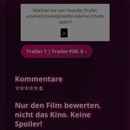
Möchten Sie von
Youtube (Trailer
ansehen)
bereitgestellte externe Inhalte
laden?
Ja
Trailer 1 | Trailer-FSK: 0
Kommentare
☆
☆
☆
☆
☆
0
Nur den Film bewerten,
nicht das Kino. Keine
Spoiler!