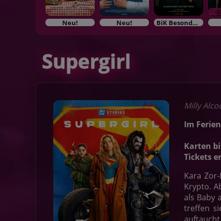
Neu!
Neu!
BiK Besonderes im Kino
Supergirl
Milly Alco
Im Ferien
Karten bi
Tickets e
Kara Zor-
Krypto. A
als Baby 
treffen s
auftaucht