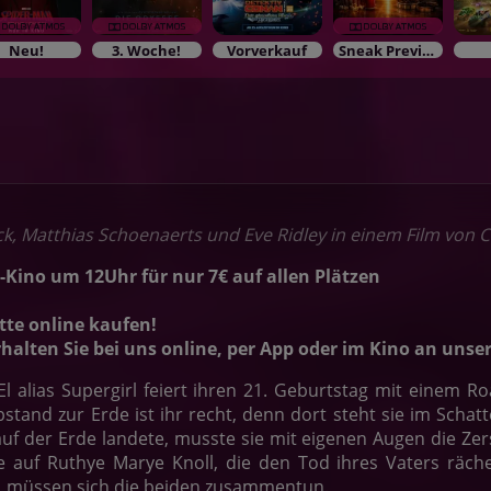
Neu!
3. Woche!
Vorverkauf
Sneak Previews
ck, Matthias Schoenaerts und Eve Ridley in einem Film von Cr
-Kino um 12Uhr für nur 7€ auf allen Plätzen
tte online kaufen!
rhalten Sie bei uns online, per App oder im Kino an un
El alias Supergirl feiert ihren 21. Geburtstag mit einem R
bstand zur Erde ist ihr recht, denn dort steht sie im Sch
auf der Erde landete, musste sie mit eigenen Augen die Zer
ie auf Ruthye Marye Knoll, die den Tod ihres Vaters räch
, müssen sich die beiden zusammentun.