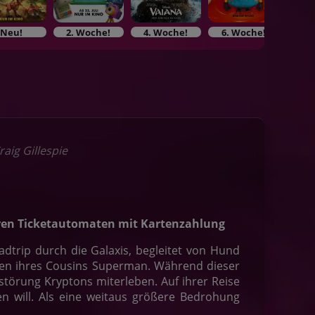
Neu!
2. Woche!
4. Woche!
6. Woche!
6. 
aig Gillespie
seren Ticketautomaten mit Kartenzahlung
oadtrip durch die Galaxis, begleitet von Hund
atten ihres Cousins Superman. Während dieser
störung Kryptons miterleben. Auf ihrer Reise
en will. Als eine weitaus größere Bedrohung