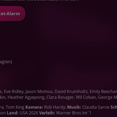
ket-Alarm
ragten)
ts, Eve Ridley, Jason Momoa, David Krumholtz, Emily Beech
ewkin, Heather Agyepong, Clara Rosager, Wil Coban, George
ra, Tom King
Kamera:
Rob Hardy;
Musik:
Claudia Sarne
Sch
ion
Land:
USA 2026
Verleih:
Warner Bros Int´l