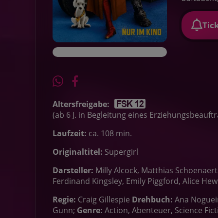
Tic
Altersfreigabe:
(ab 6 J. in Begleitung eines Erziehungsbeauft
Laufzeit:
ca. 108 min.
Originaltitel:
Supergirl
Darsteller:
Milly Alcock, Matthias Schoenaer
Ferdinand Kingsley, Emily Piggford, Alice H
Regie:
Craig Gillespie
Drehbuch:
Ana Noguei
Gunn;
Genre:
Action, Abenteuer, Science Fict