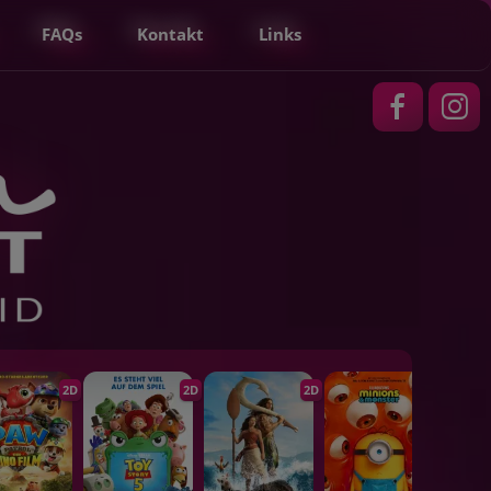
FAQs
Kontakt
Links
2D
2D
2D
2D