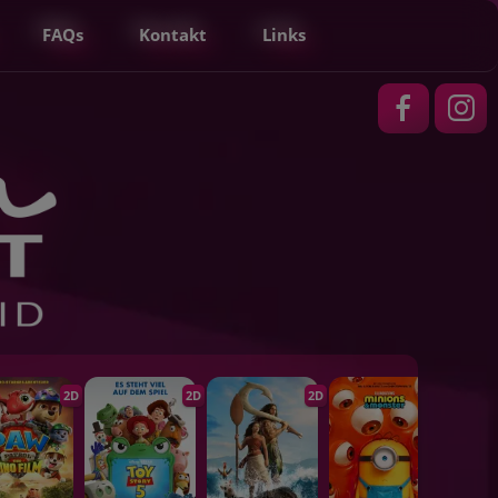
FAQs
Kontakt
Links
2D
2D
2D
2D