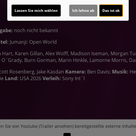
Lassen Sie mich wählen
Ich lehne ab
Das ist ok
igabe:
noch nicht bekannt
tel:
Jumanji: Open World
 Hart, Karen Gillan, Alex Wolff, Madison Iseman, Morgan Tur
y O´Grady, Burn Gorman, Marin Hinkle, Lamorne Morris, Dan
Scott Rosenberg, Jake Kasdan
Kamera:
Ben Davis;
Musik:
He
ie
Land:
USA 2026
Verleih:
Sony Int´l
n Sie von
Youtube (Trailer ansehen)
bereitgestellte externe Inhalt