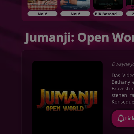
Neu!
Neu!
BiK Besonderes im Kino
2
Jumanji: Open Wo
Dwayne Jo
Das Video
Bethany e
Bravesto
stehen f
Konsequen
Tic