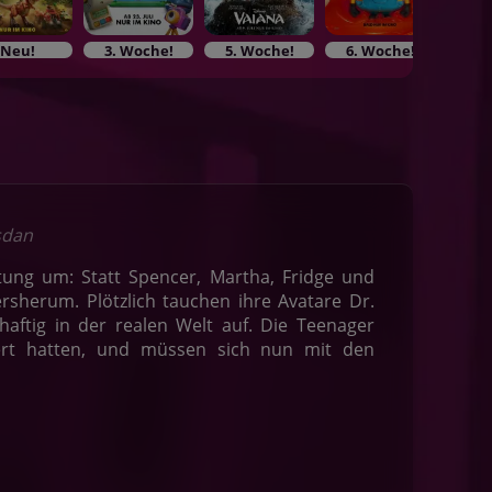
Neu!
3. Woche!
5. Woche!
6. Woche!
7. 
sdan
tung um: Statt Spencer, Martha, Fridge und
ersherum. Plötzlich tauchen ihre Avatare Dr.
ftig in der realen Welt auf. Die Teenager
rpert hatten, und müssen sich nun mit den