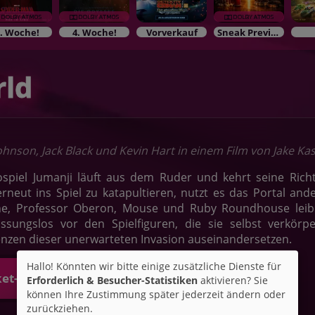
. Woche!
4. Woche!
Vorverkauf
Sneak Previews
rld
hnson, Jack Black und Kevin Hart in einem Film von Jake Ka
spiel Jumanji läuft aus dem Ruder und kehrt seine Rich
rneut ins Spiel zu katapultieren, nutzt es das Portal and
ne, Professor Oberon, Mouse und Ruby Roundhouse leibha
assungslos vor den Spielfiguren, die sie selbst verkö
zen dieser unerwarteten Invasion auseinandersetzen.
Hallo! Könnten wir bitte einige zusätzliche Dienste für
ket-Alarm
Erforderlich & Besucher-Statistiken
aktivieren? Sie
können Ihre Zustimmung später jederzeit ändern oder
zurückziehen.