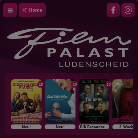
Home
2D
2D
2D
Neu!
Neu!
BiK Besonderes im Kino
2. Woche!