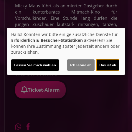
Micky Maus führt als animierter Gastgeber durch
ein kunterbuntes Mitmach-Kino für
Vorschulkinder. Eine Stunde lang dürfen die
jungen Zuschauer lautstark mitsingen, tanzen,
klatschen und rätseln. Spannende Geschichten
Hallo! Könnten wir bitte einige zusätzliche Dienste für
von Spidey und seine Super-Freunde, Micky Maus
Erforderlich & Besucher-Statistiken
aktivieren? Sie
Spielhaus, Welpen Freunde und Bluey laden zum
können Ihre Zustimmung später jederzeit ändern oder
Mitfiebern ein. Musikvideos sorgen für Bewegung
zurückziehen.
zwischen den Episoden, und bei kleinen
Ratespielen rund um die Disney Channel
Lassen Sie mich wählen
Ich lehne ab
Das ist ok
Vorschul-Serien können die Kinder ihr Rätseltalent
unter Beweis stellen.
Ticket-Alarm