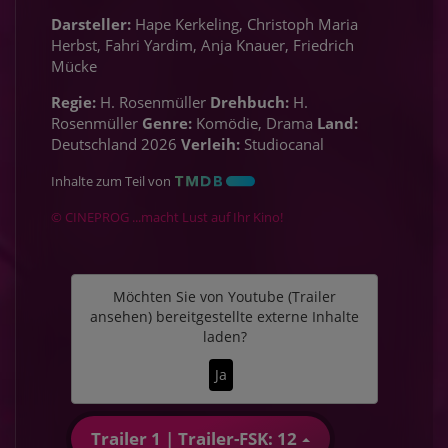
Darsteller:
Hape Kerkeling, Christoph Maria
Herbst, Fahri Yardim, Anja Knauer, Friedrich
Mücke
Regie:
H. Rosenmüller
Drehbuch:
H.
Rosenmüller
Genre:
Komödie, Drama
Land:
Deutschland 2026
Verleih:
Studiocanal
Inhalte zum Teil von
© CINEPROG ...macht Lust auf Ihr Kino!
Möchten Sie von
Youtube (Trailer
ansehen)
bereitgestellte externe Inhalte
laden?
Ja
Trailer 1 | Trailer-FSK: 12