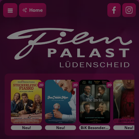
Home
2D
2D
2D
Neu!
Neu!
BiK Besonderes im Kino
Neu!